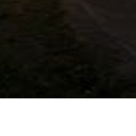
© BMX-Radsportgemeinschaft e.V.
Herzogenaurach
Erstellt mit ClubDesk Vereinssoftware