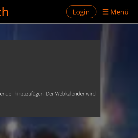
ch
Login
Menü
kalender hinzuzufügen. Der Webkalender wird